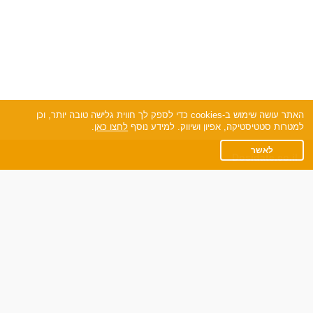
האתר עושה שימוש ב-cookies כדי לספק לך חווית גלישה טובה יותר, וכן
למטרות סטטיסטיקה, אפיון ושיווק. למידע נוסף
לחצו כאן
.
לאשר
Dosidate.co.il
תקנון
מדיניות הפרטיות
שאלות נפוצות
כותבים עלינו
צרו קשר
אתר רגיל
חוות דעת של גולשים
לאנשים עם מוגבליות