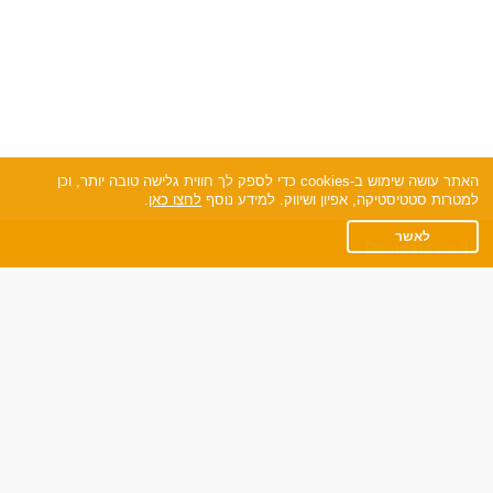
האתר עושה שימוש ב-cookies כדי לספק לך חווית גלישה טובה יותר, וכן
למטרות סטטיסטיקה, אפיון ושיווק. למידע נוסף
לחצו כאן
.
לאשר
Dosidate.co.il
תקנון
מדיניות הפרטיות
שאלות נפוצות
כותבים עלינו
צרו קשר
אתר רגיל
חוות דעת של גולשים
לאנשים עם מוגבליות