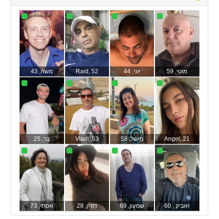
to
collapse
contents
מוטי
, 59
יוני
, 44
, 52
Raid
משה
, 43
, 21
Angel
מישל
, 58
, 53
Vladi
בר
, 25
זאביק
, 60
שמעון
, 69
דורין
, 28
אסתי
, 73