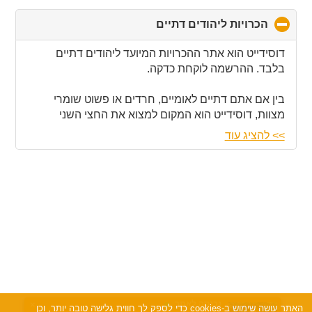
הכרויות ליהודים דתיים
click
to
collapse
דוסידייט הוא אתר ההכרויות המיועד ליהודים דתיים
contents
בלבד. ההרשמה לוקחת כדקה.
בין אם אתם דתיים לאומיים, חרדים או פשוט שומרי
מצוות, דוסידייט הוא המקום למצוא את החצי השני
שלכם.
>> להציג עוד
בהצלחה!
נכנסה לאתר
×
האתר עושה שימוש ב-cookies כדי לספק לך חווית גלישה טובה יותר, וכן