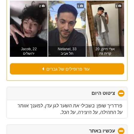
2
1
1
אורי חיים
, 20
, 33
Netanel
, 22
Jacob
קרית גת
תל אביב
ירושלים
עוד פרופילים של גברים
ציטוט היום
click
to
collapse
פרדריך שופן:
בשבילי את השער לגן עדן. למענך אוותר
contents
על התהילה, על היצירה, על הכל.
עכשיו באתר
click