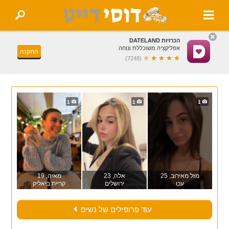
הכרויות DATELAND
אפליקציה משוכללת ונוחה
התקנה
(7248)
1
1
1
מזל מאירוב
, 25
אלה
, 23
מאיה
, 19
עכו
ירושלים
קריית ביאליק
עוד פרופילים של נשים