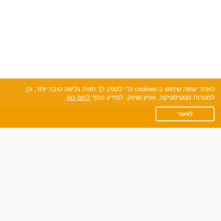
האתר עושה שימוש ב-cookies כדי לספק לך חווית גלישה טובה יותר, וכן
למטרות סטטיסטיקה, אפיון ושיווק. למידע נוסף
לחצו כאן
.
לאשר
Dosidate.co.il
תקנון
מדיניות הפרטיות
שאלות נפוצות
כותבים עלינו
צרו קשר
אתר רגיל
חוות דעת של גולשים
לאנשים עם מוגבליות